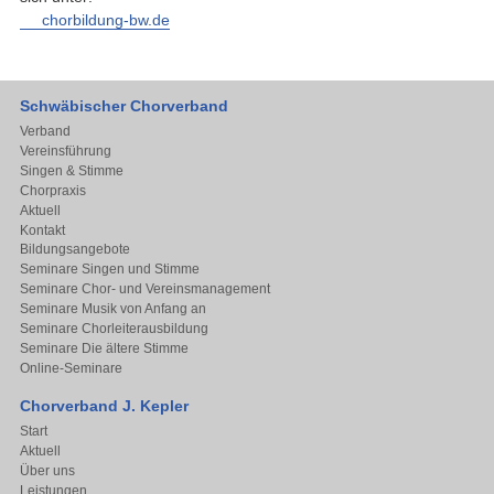
chorbildung-bw.de
Schwäbischer Chorverband
Verband
Vereinsführung
Singen & Stimme
Chorpraxis
Aktuell
Kontakt
Bildungsangebote
Seminare Singen und Stimme
Seminare Chor- und Vereinsmanagement
Seminare Musik von Anfang an
Seminare Chorleiterausbildung
Seminare Die ältere Stimme
Online-Seminare
Chorverband J. Kepler
Start
Aktuell
Über uns
Leistungen