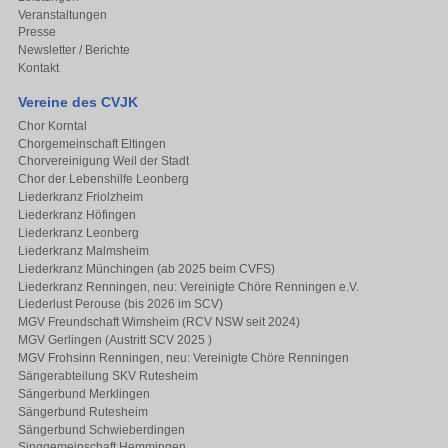
Veranstaltungen
Presse
Newsletter / Berichte
Kontakt
Vereine des CVJK
Chor Korntal
Chorgemeinschaft Eltingen
Chorvereinigung Weil der Stadt
Chor der Lebenshilfe Leonberg
Liederkranz Friolzheim
Liederkranz Höfingen
Liederkranz Leonberg
Liederkranz Malmsheim
Liederkranz Münchingen (ab 2025 beim CVFS)
Liederkranz Renningen, neu: Vereinigte Chöre Renningen e.V.
Liederlust Perouse (bis 2026 im SCV)
MGV Freundschaft Wimsheim (RCV NSW seit 2024)
MGV Gerlingen (Austritt SCV 2025 )
MGV Frohsinn Renningen, neu: Vereinigte Chöre Renningen
Sängerabteilung SKV Rutesheim
Sängerbund Merklingen
Sängerbund Rutesheim
Sängerbund Schwieberdingen
Singgemeinschaft Hemmingen