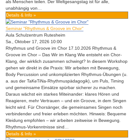
als Menschen teilen. Der Weltgesangstag ist für alle,
unabhängig von…
Details & Info »
Seminar "Rhythmus & Groove im Chor"
Aula Schulzentrum Rutesheim
Sa., Oktober 17, 2026 10:00
Rhythmus und Groove im Chor 17.10.2026 Rhythmus &
Groove im Chor – Das Wir im Klang Wie entsteht ein Chor-
Klang, der wirklich zusammen schwingt? In diesem Workshop
gehen wir direkt in die Praxis: Wir arbeiten mit Bewegung,
Body Percussion und unkomplizierten Rhythmus-Übungen (u.
a. aus der TaKeTiNa-Rhythmuspädagogik), um Puls, Timing
und gemeinsame Einsätze spürbar sicherer zu machen.
Daraus wächst ein starkes Miteinander: klares Hören und
Reagieren, mehr Vertrauen – und ein Groove, in dem Singen
leicht wird. Für Chorsänger, die gemeinsames Singen noch
verbindender und freier erleben möchten. Hinweis: Bequeme
Kleidung empfohlen – wir arbeiten zeitweise in Bewegung.
Rhythmus-Vorkenntnisse sind…
Details & Info »