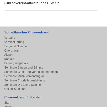
(
O
nline
Ver
ein
So
ftware) des DCV ein.
Schwäbischer Chorverband
Verband
Vereinsführung
Singen & Stimme
Chorpraxis
Aktuell
Kontakt
Bildungsangebote
Seminare Singen und Stimme
Seminare Chor- und Vereinsmanagement
Seminare Musik von Anfang an
Seminare Chorleiterausbildung
Seminare Die ältere Stimme
Online-Seminare
Chorverband J. Kepler
Start
Aktuell