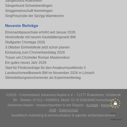
Sängerbund Rutesheim
Sängerbund Schwieberdingen
Singgemeinschaft Hemmingen
SingFreu(n)de der SpVgg Warmbronn
Neueste Beiträge
Ehrenamtspauschale erhöht seit Januar 2026
Vereinsfeste mit neuem Gaststättengesetz BW
Stuttgarter Chortage 2026
3.Oktober Einheitsfeste jetzt schon planen
Einladung zum Chorverbandstag 2026
Trauer um Chorleiter Roman Maslennikov
Ein gutes neues Jahr 2026
Start für Förderanträge für den Amateurmusikfonds 3
Landeschorwettbewerb BW im November 2026 in Lörrach
Stimmbildungswochenende als Experimentiertag
©2026 - Chorverband Johannes Kepler e.V. - 71277 Rutesheim, Schillerstr.
56 - Telefon: 07152 / 4508953, Mobil: 0178 9392808
Chorverband
Johannes Kepler - Ansprechpartner in der Region -
Kontakt
-
Impressum
-
AGB
-
Datenschutz
GDPR
buetefisch marketing & kommunikation
&
agentur einfachpersönlich
COMPLIANT