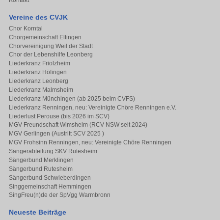
Kontakt
Vereine des CVJK
Chor Korntal
Chorgemeinschaft Eltingen
Chorvereinigung Weil der Stadt
Chor der Lebenshilfe Leonberg
Liederkranz Friolzheim
Liederkranz Höfingen
Liederkranz Leonberg
Liederkranz Malmsheim
Liederkranz Münchingen (ab 2025 beim CVFS)
Liederkranz Renningen, neu: Vereinigte Chöre Renningen e.V.
Liederlust Perouse (bis 2026 im SCV)
MGV Freundschaft Wimsheim (RCV NSW seit 2024)
MGV Gerlingen (Austritt SCV 2025 )
MGV Frohsinn Renningen, neu: Vereinigte Chöre Renningen
Sängerabteilung SKV Rutesheim
Sängerbund Merklingen
Sängerbund Rutesheim
Sängerbund Schwieberdingen
Singgemeinschaft Hemmingen
SingFreu(n)de der SpVgg Warmbronn
Neueste Beiträge